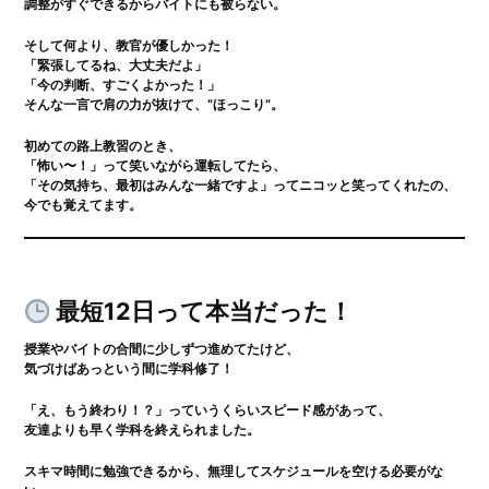
調整がすぐできるからバイトにも被らない。
そして何より、教官が優しかった！
「緊張してるね、大丈夫だよ」
「今の判断、すごくよかった！」
そんな一言で肩の力が抜けて、“ほっこり”。
初めての路上教習のとき、
「怖い〜！」って笑いながら運転してたら、
「その気持ち、最初はみんな一緒ですよ」ってニコッと笑ってくれたの、
今でも覚えてます。
最短12日って本当だった！
授業やバイトの合間に少しずつ進めてたけど、
気づけばあっという間に学科修了！
「え、もう終わり！？」っていうくらいスピード感があって、
友達よりも早く学科を終えられました。
スキマ時間に勉強できるから、無理してスケジュールを空ける必要がな