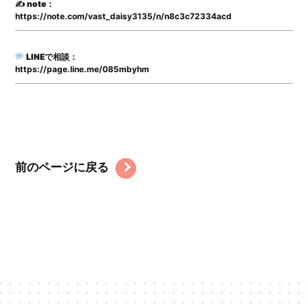
✍️
note
：
https://note.com/vast_daisy3135/n/n8c3c72334acd
LINEで相談
：
https://page.line.me/085mbyhm
前のページに戻る