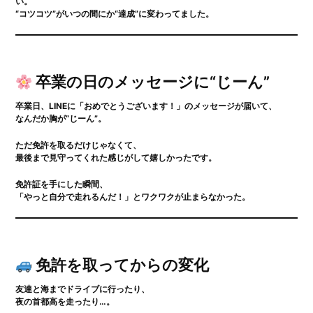
い。
“コツコツ”がいつの間にか“達成”に変わってました。
卒業の日のメッセージに“じーん”
卒業日、LINEに「おめでとうございます！」のメッセージが届いて、
なんだか胸が“じーん”。
ただ免許を取るだけじゃなくて、
Choose us
Guidance
最後まで見守ってくれた感じがして嬉しかったです。
選ばれる理由
入校案内
免許証を手にした瞬間、
Plan
Access
「やっと自分で走れるんだ！」とワクワクが止まらなかった。
料金プラン
アクセス
Flow
Voice
取得の流れ
卒業生の声
Faq
Company
免許を取ってからの変化
よくある質問
会社案内
友達と海までドライブに行ったり、
夜の首都高を走ったり…。