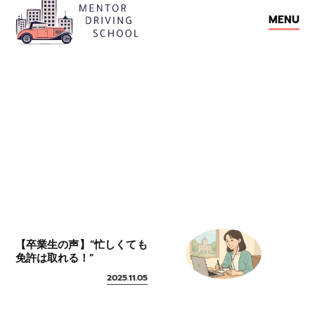
M
E
N
U
M
E
N
U
【卒業生の声】“忙しくても
免許は取れる！”
2025.11.05