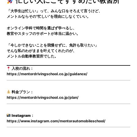
忙しい人にこそすすめたい教習所
「大学生は忙しい」って、みんな口をそろえて言うけど、
メントルならその“忙しい”を理由にしなくていい。
オンライン学科で時間を選ばず学べるし、
教官やスタッフのサポートが本当に温かい。
「今しかできないことを我慢せずに、免許も取りたい」
そんな私のわがままを叶えてくれたのが、
メントル自動車教習所
でした。
入校の流れ
：
https://mentordrivingschool.co.jp/guidance/
料金プラン
：
https://mentordrivingschool.co.jp/plan/
Instagram
：
https://www.instagram.com/mentorautomobileschool/