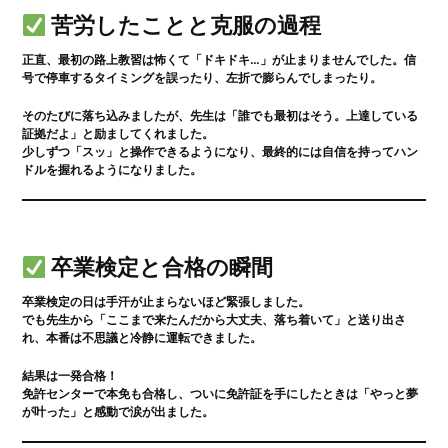
苦労したことと克服の過程
正直、最初の路上教習は怖くて「ドキドキ…」が止まりませんでした。信
号で停車するタイミングを誤ったり、左折で膨らんでしまったり。
そのたびに落ち込みましたが、先生は「誰でも最初はそう。上達している
証拠だよ」と励ましてくれました。
少しずつ「スッ」と操作できるようになり、最終的には自信を持ってハン
ドルを握れるようになりました。
卒業検定と合格の瞬間
卒業検定の日は手汗が止まらないほど緊張しました。
Choose us
Guidance
でも先生から「ここまで来たんだから大丈夫、落ち着いて」と送り出さ
れ、本番は不思議と冷静に運転できました。
選ばれる理由
入校案内
Plan
Access
結果は
一発合格！
免許センターで本免も合格し、ついに免許証を手にしたときは「やっと夢
料金プラン
アクセス
が叶った」と感動で涙が出ました。
Flow
Voice