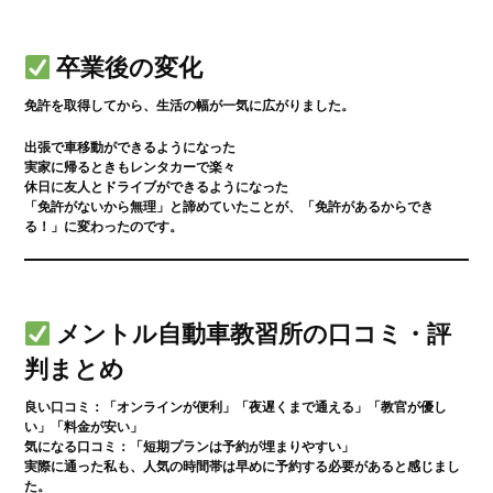
取得の流れ
卒業生の声
Faq
Company
よくある質問
会社案内
卒業後の変化
免許を取得してから、生活の幅が一気に広がりました。
出張で車移動ができるようになった
実家に帰るときもレンタカーで楽々
休日に友人とドライブができるようになった
「免許がないから無理」と諦めていたことが、「免許があるからでき
る！」に変わったのです。
メントル自動車教習所の口コミ・評
判まとめ
良い口コミ
：「オンラインが便利」「夜遅くまで通える」「教官が優し
い」「料金が安い」
気になる口コミ
：「短期プランは予約が埋まりやすい」
実際に通った私も、人気の時間帯は早めに予約する必要があると感じまし
た。