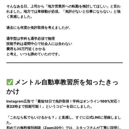
そんなある日、上司から「地方営業所への転勤を検討してほしい」と言わ
れました。地方では車移動が必須。「免許がないと仕事にならない」と強
く実感しました。
過去にも何度か免許取得を考えましたが、
通学型は学科も通学必須で無理
技能予約は昼間中心で社会人には合わない
費用も30万円近くかかる
と考え、いつも諦めていたのです。
メントル自動車教習所を知ったきっ
かけ
Instagram広告で「
最短12日で免許取得！学科はオンライン100%対応！
夜22時まで技能可能！
」というコピーを目にしました。
「これなら私でもいけるかも？」と直感し、すぐに公式LINEに登録しまし
た。
初めての無料個別相談（Zoom30分）では、スタッフさんが丁寧に説明し