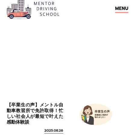
M
E
N
U
M
E
N
U
【卒業生の声】メントル自
動車教習所で免許取得！忙
しい社会人が最短で叶えた
感動体験談
2025.08.26