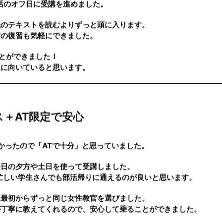
自動車教習所
」です。
「これなら私でもできるかも！」と思い、親と一緒に公式LINEで
大丈夫？
が100%オンライン
なところです。
活のオフ日に受講を進めました。
紙のテキストを読むよりずっと頭に入ります。
前の復習も気軽にできました。
ことができました！
生に向いていると思います。
＋AT限定で安心