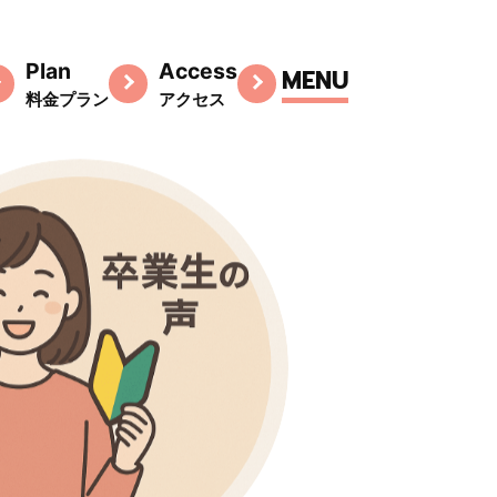
Plan
Access
M
E
N
U
料金プラン
アクセス
M
E
N
U