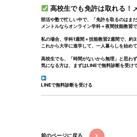
気になる料金は？
私が選んだのは「AT限定 安心プラン」で、総
通学型より5万円くらい安く済んだのも嬉しか
追加料金の心配がないパッケージだったので
高校生でも免許は取れる！
部活や塾で忙しい中で、「免許を取るのはま
メントルなら
オンライン学科＋夜間技能教習
私の場合、学科1週間＋技能教習2週間で、約
Choose us
これから大学に進学して、一人暮らしを始め
高校生でも、「時間がないから無理」と思わ
選ばれる理由
気になる方は、まずはLINEで無料診断を受け