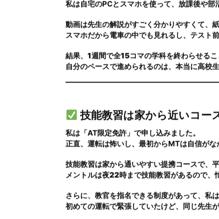
そんなときにSNSで見つけたのが「
メントル
学科は全部オンラインで完結できる
と知って、
オンライン学科って本当に
メントルの一番の特徴は、なんといっても
学科
私は自宅のPCとスマホを使って、放課後や部
動画は先生の解説がすごく分かりやすくて、
スマホだから電車の中でも見れるし、テスト
結果、
1週間で全15コマの学科を終わらせる
自分のペースで進められるのは、本当に高校
技能教習は家から近いコース