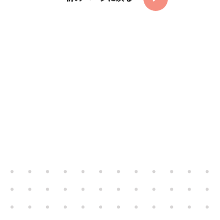
Access
LINEで無料診断を受ける
アクセス
Faq
よくある質問
前のページに戻る