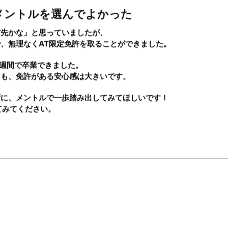
額で約21万円ほどでした。
ったです。
、親も「これなら安心だね」と納得してくれました。
メントルを選んでよかった
だ先かな」と思っていましたが、
で、無理なくAT限定免許を取ることができました。
3週間で卒業できました。
Guidance
Pl
ても、免許がある安心感は大きいです。
ずに、メントルで一歩踏み出してみてほしいです！
入校案内
料金プラ
てみてください。