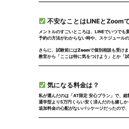
私は「AT限定免許」で申し込みました。
正直、運転は怖いし、最初からMTは自信がな
技能教習は家から通いやすい提携コースで、
メントルは
夜22時まで技能教習がある
ので、
さらに、
教官を指名できる制度
があって、私
初めての運転で緊張していたけど、同じ先生
不安なことはLINEとZoom
メントルのすごいところは、LINEでいつでも
予約の方法がわからない時や、スケジュールの
さらに、試験前には
Zoomで個別相談
も受けま
教官から「ここは特に気をつけよう」とか「