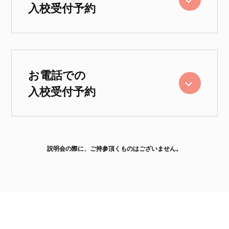
入校受付予約
お電話での
入校受付予約
Choose us
Guidance
選ばれる理由
入校案内
説明会の際に、ご持参頂くものはございません。
Plan
Access
料金プラン
アクセス
Flow
Voice
取得の流れ
卒業生の声
Faq
Company
よくある質問
会社案内