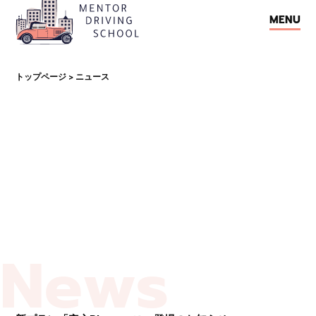
M
E
N
U
M
E
N
U
トップページ
ニュース
>
News